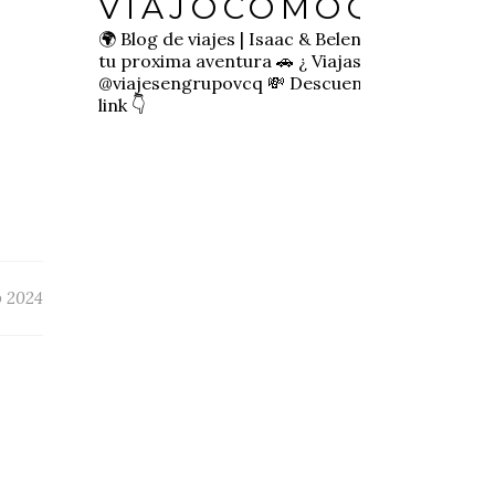
VIAJOCOMOQUIER
🌍 Blog de viajes | Isaac & Belen
✈️ Inspírate pa
tu proxima aventura
🚗 ¿ Viajas sol@? 👉🏻
@viajesengrupovcq
💸 Descuentos y tips en el
link 👇
o 2024