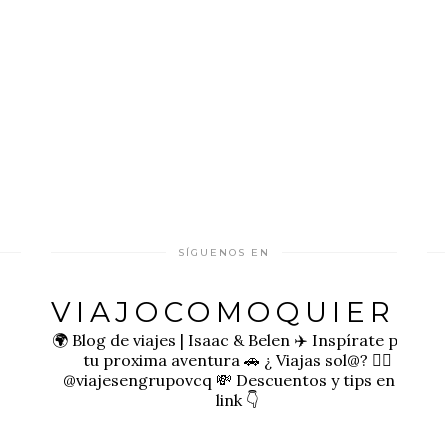
SÍGUENOS EN
VIAJOCOMOQUIERO
🌍 Blog de viajes | Isaac & Belen
✈️ Inspírate para
tu proxima aventura
🚗 ¿ Viajas sol@? 👉🏻
@viajesengrupovcq
💸 Descuentos y tips en el
link 👇