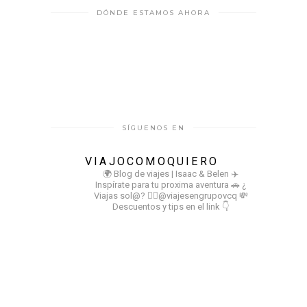
DÓNDE ESTAMOS AHORA
SÍGUENOS EN
VIAJOCOMOQUIERO
🌍 Blog de viajes | Isaac & Belen
✈️
Inspírate para tu proxima aventura
🚗 ¿
Viajas sol@? 👉🏻@viajesengrupovcq
💸
Descuentos y tips en el link 👇