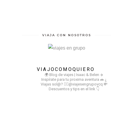
VIAJA CON NOSOTROS
VIAJOCOMOQUIERO
🌍 Blog de viajes | Isaac & Belen
✈️
Inspírate para tu proxima aventura
🚗 ¿
Viajas sol@? 👉🏻@viajesengrupovcq
💸
Descuentos y tips en el link 👇