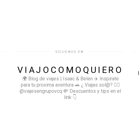
SÍGUENOS EN
VIAJOCOMOQUIERO
🌍 Blog de viajes | Isaac & Belen
✈️ Inspírate
para tu proxima aventura
🚗 ¿ Viajas sol@? 👉🏻
@viajesengrupovcq
💸 Descuentos y tips en el
link 👇