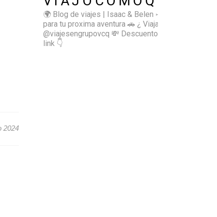
VIAJOCOMOQUIERO
🌍 Blog de viajes | Isaac & Belen
✈️ Inspírate
para tu proxima aventura
🚗 ¿ Viajas sol@? 👉🏻
@viajesengrupovcq
💸 Descuentos y tips en el
link 👇
o 2024