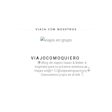
VIAJA CON NOSOTROS
VIAJOCOMOQUIERO
🌍 Blog de viajes | Isaac & Belen
✈️
Inspírate para tu proxima aventura
🚗 ¿
Viajas sol@? 👉🏻@viajesengrupovcq
💸
Descuentos y tips en el link 👇