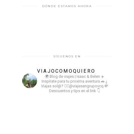
DÓNDE ESTAMOS AHORA
SÍGUENOS EN
VIAJOCOMOQUIERO
🌍 Blog de viajes | Isaac & Belen
✈️
Inspírate para tu proxima aventura
🚗 ¿
Viajas sol@? 👉🏻@viajesengrupovcq
💸
Descuentos y tips en el link 👇