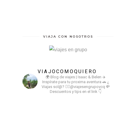
VIAJA CON NOSOTROS
VIAJOCOMOQUIERO
🌍 Blog de viajes | Isaac & Belen
✈️
Inspírate para tu proxima aventura
🚗 ¿
Viajas sol@? 👉🏻@viajesengrupovcq
💸
Descuentos y tips en el link 👇