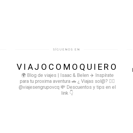
SÍGUENOS EN
VIAJOCOMOQUIERO
🌍 Blog de viajes | Isaac & Belen
✈️ Inspírate
para tu proxima aventura
🚗 ¿ Viajas sol@? 👉🏻
@viajesengrupovcq
💸 Descuentos y tips en el
link 👇