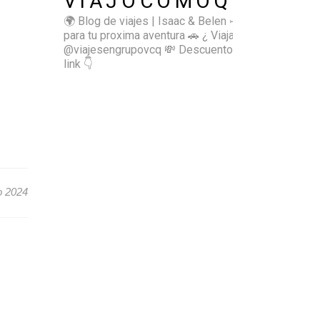
VIAJOCOMOQUIERO
🌍 Blog de viajes | Isaac & Belen
✈️ Inspírate
para tu proxima aventura
🚗 ¿ Viajas sol@? 👉🏻
@viajesengrupovcq
💸 Descuentos y tips en el
link 👇
o 2024