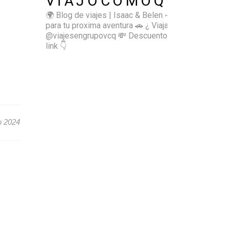
VIAJOCOMOQUIERO
🌍 Blog de viajes | Isaac & Belen
✈️ Inspírate
para tu proxima aventura
🚗 ¿ Viajas sol@? 👉🏻
@viajesengrupovcq
💸 Descuentos y tips en el
link 👇
o 2024