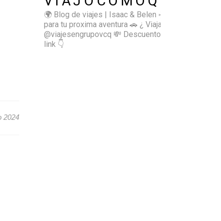
VIAJOCOMOQUIERO
🌍 Blog de viajes | Isaac & Belen
✈️ Inspírate
para tu proxima aventura
🚗 ¿ Viajas sol@? 👉🏻
@viajesengrupovcq
💸 Descuentos y tips en el
link 👇
o 2024