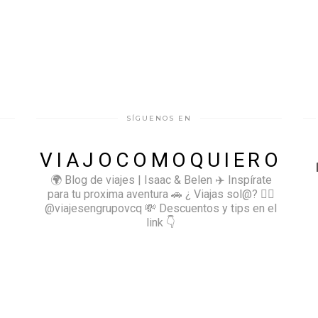
SÍGUENOS EN
VIAJOCOMOQUIERO
🌍 Blog de viajes | Isaac & Belen
✈️ Inspírate
para tu proxima aventura
🚗 ¿ Viajas sol@? 👉🏻
@viajesengrupovcq
💸 Descuentos y tips en el
link 👇