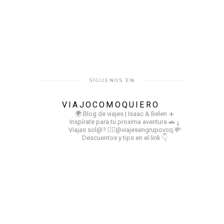
SÍGUENOS EN
VIAJOCOMOQUIERO
🌍 Blog de viajes | Isaac & Belen
✈️
Inspírate para tu proxima aventura
🚗 ¿
Viajas sol@? 👉🏻@viajesengrupovcq
💸
Descuentos y tips en el link 👇