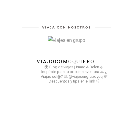
VIAJA CON NOSOTROS
VIAJOCOMOQUIERO
🌍 Blog de viajes | Isaac & Belen
✈️
Inspírate para tu proxima aventura
🚗 ¿
Viajas sol@? 👉🏻@viajesengrupovcq
💸
Descuentos y tips en el link 👇