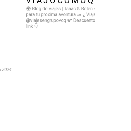
VIAJOCOMOQUIERO
🌍 Blog de viajes | Isaac & Belen
✈️ Inspírate
para tu proxima aventura
🚗 ¿ Viajas sol@? 👉🏻
@viajesengrupovcq
💸 Descuentos y tips en el
link 👇
io 2024