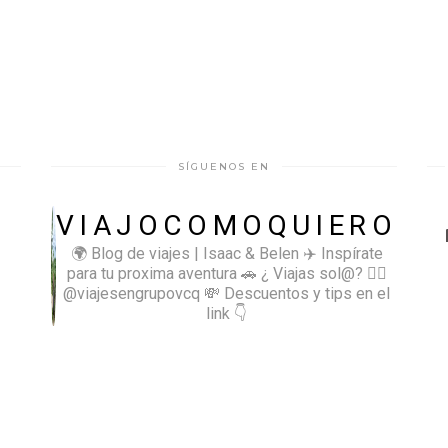
SÍGUENOS EN
VIAJOCOMOQUIERO
🌍 Blog de viajes | Isaac & Belen
✈️ Inspírate
para tu proxima aventura
🚗 ¿ Viajas sol@? 👉🏻
@viajesengrupovcq
💸 Descuentos y tips en el
link 👇