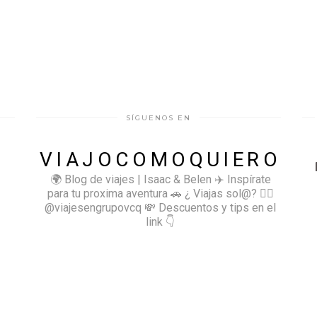
SÍGUENOS EN
VIAJOCOMOQUIERO
🌍 Blog de viajes | Isaac & Belen
✈️ Inspírate
para tu proxima aventura
🚗 ¿ Viajas sol@? 👉🏻
@viajesengrupovcq
💸 Descuentos y tips en el
link 👇