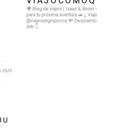
VIAJOCOMOQUIERO
🌍 Blog de viajes | Isaac & Belen
✈️ Inspírate
para tu proxima aventura
🚗 ¿ Viajas sol@? 👉🏻
@viajesengrupovcq
💸 Descuentos y tips en el
link 👇
o 2024
UU