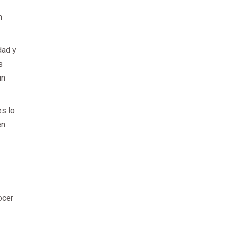
n
dad y
s
un
es lo
n.
ocer