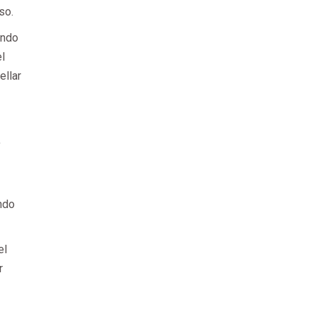
so.
endo
el
ellar
,
ndo
el
r