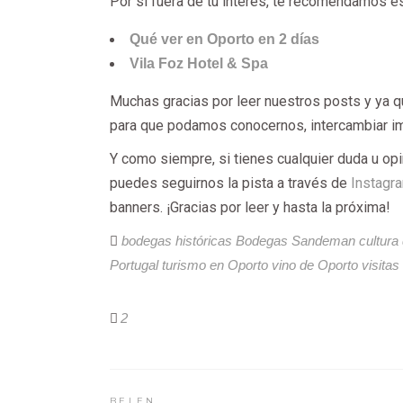
Por si fuera de tu interés, te recomendamos es
Qué ver en Oporto en 2 días
Vila Foz Hotel & Spa
Muchas gracias por leer nuestros posts y ya q
para que podamos conocernos, intercambiar 
Y como siempre, si tienes cualquier duda u opi
puedes seguirnos la pista a través de
Instagr
banners. ¡Gracias por leer y hasta la próxima!
bodegas históricas
Bodegas Sandeman
cultura 
Portugal
turismo en Oporto
vino de Oporto
visita
2
BELEN