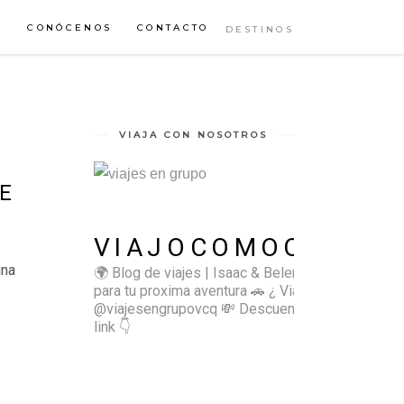
S
CONÓCENOS
CONTACTO
DESTINOS
VIAJA CON NOSOTROS
E
VIAJOCOMOQUIERO
una
🌍 Blog de viajes | Isaac & Belen
✈️ Inspírate
para tu proxima aventura
🚗 ¿ Viajas sol@? 👉🏻
@viajesengrupovcq
💸 Descuentos y tips en el
link 👇