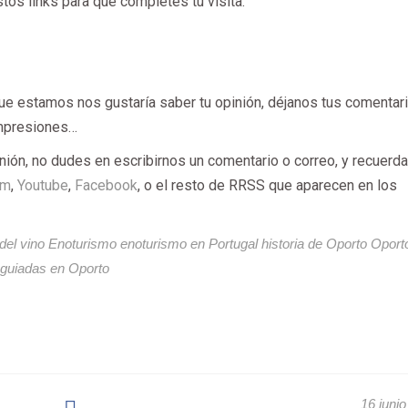
tos links para que completes tu visita:
ue estamos nos gustaría saber tu opinión, déjanos tus comentar
impresiones…
nión, no dudes en escribirnos un comentario o correo, y recuerd
am
,
Youtube
,
Facebook
, o el resto de RRSS que aparecen en los
del vino
Enoturismo
enoturismo en Portugal
historia de Oporto
Oport
s guiadas en Oporto
16 juni