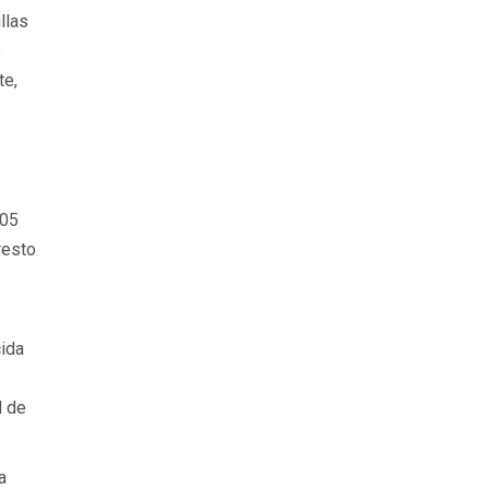
llas
s
te,
805
resto
cida
d de
a