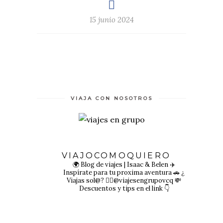
15 junio 2024
VIAJA CON NOSOTROS
VIAJOCOMOQUIERO
🌍 Blog de viajes | Isaac & Belen
✈️
Inspírate para tu proxima aventura
🚗 ¿
Viajas sol@? 👉🏻@viajesengrupovcq
💸
Descuentos y tips en el link 👇