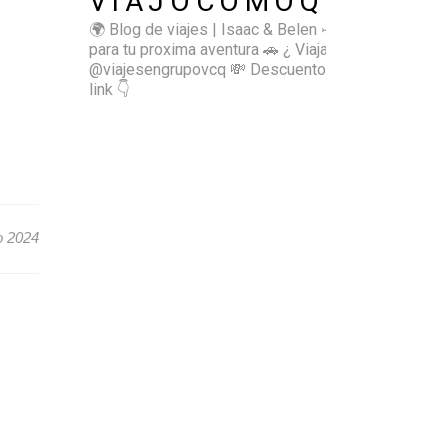
VIAJOCOMOQUIERO
🌍 Blog de viajes | Isaac & Belen
✈️ Inspírate
para tu proxima aventura
🚗 ¿ Viajas sol@? 👉🏻
@viajesengrupovcq
💸 Descuentos y tips en el
link 👇
o 2024