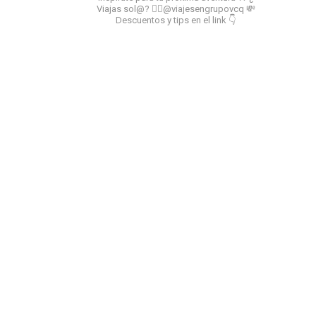
Viajas sol@? 👉🏻@viajesengrupovcq
💸
Descuentos y tips en el link 👇