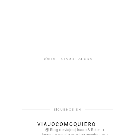
DÓNDE ESTAMOS AHORA
SÍGUENOS EN
VIAJOCOMOQUIERO
🌍 Blog de viajes | Isaac & Belen
✈️
Inspírate para tu proxima aventura
🚗 ¿