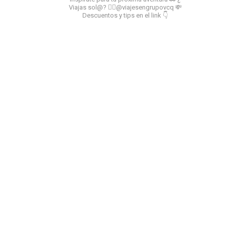
Viajas sol@? 👉🏻@viajesengrupovcq
💸
Descuentos y tips en el link 👇