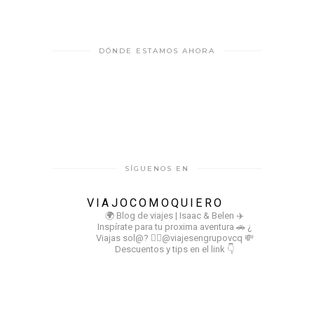
DÓNDE ESTAMOS AHORA
SÍGUENOS EN
VIAJOCOMOQUIERO
🌍 Blog de viajes | Isaac & Belen
✈️
Inspírate para tu proxima aventura
🚗 ¿
Viajas sol@? 👉🏻@viajesengrupovcq
💸
Descuentos y tips en el link 👇