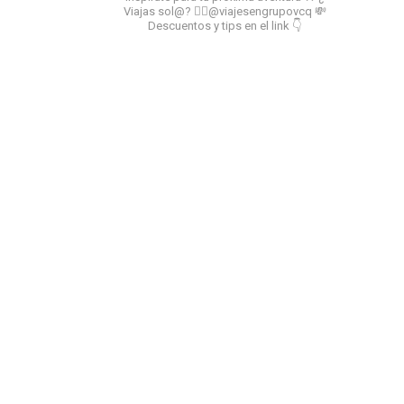
Viajas sol@? 👉🏻@viajesengrupovcq
💸
Descuentos y tips en el link 👇