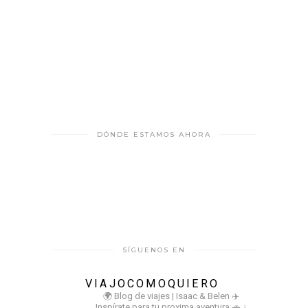
DÓNDE ESTAMOS AHORA
SÍGUENOS EN
VIAJOCOMOQUIERO
🌍 Blog de viajes | Isaac & Belen
✈️
Inspírate para tu proxima aventura
🚗 ¿