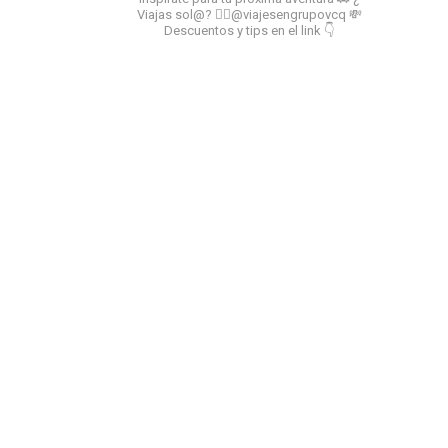
Viajas sol@? 👉🏻@viajesengrupovcq
💸
Descuentos y tips en el link 👇