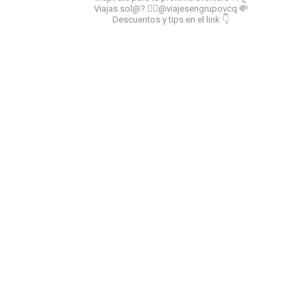
Viajas sol@? 👉🏻@viajesengrupovcq
💸
Descuentos y tips en el link 👇