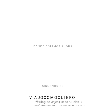
DÓNDE ESTAMOS AHORA
SÍGUENOS EN
VIAJOCOMOQUIERO
🌍 Blog de viajes | Isaac & Belen
✈️
Inspírate para tu proxima aventura
🚗 ¿