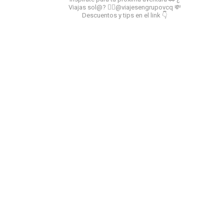
Viajas sol@? 👉🏻@viajesengrupovcq
💸
Descuentos y tips en el link 👇