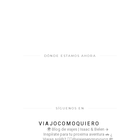
DÓNDE ESTAMOS AHORA
SÍGUENOS EN
VIAJOCOMOQUIERO
🌍 Blog de viajes | Isaac & Belen
✈️
Inspírate para tu proxima aventura
🚗 ¿
Viajas sol@? 👉🏻@viajesengrupovcq
💸