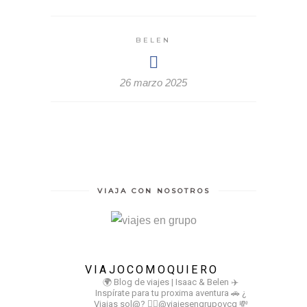
BELEN
26 marzo 2025
VIAJA CON NOSOTROS
VIAJOCOMOQUIERO
🌍 Blog de viajes | Isaac & Belen
✈️
Inspírate para tu proxima aventura
🚗 ¿
Viajas sol@? 👉🏻@viajesengrupovcq
💸