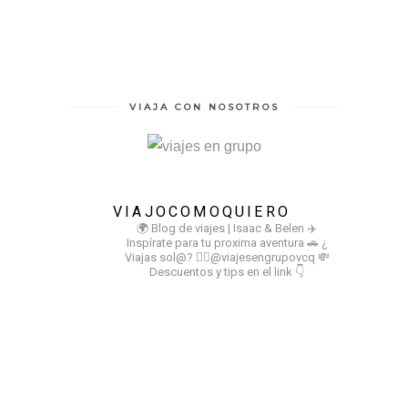
VIAJA CON NOSOTROS
VIAJOCOMOQUIERO
🌍 Blog de viajes | Isaac & Belen
✈️
Inspírate para tu proxima aventura
🚗 ¿
Viajas sol@? 👉🏻@viajesengrupovcq
💸
Descuentos y tips en el link 👇