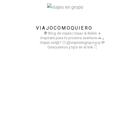
VIAJOCOMOQUIERO
🌍 Blog de viajes | Isaac & Belen
✈️
Inspírate para tu proxima aventura
🚗 ¿
Viajas sol@? 👉🏻@viajesengrupovcq
💸
Descuentos y tips en el link 👇