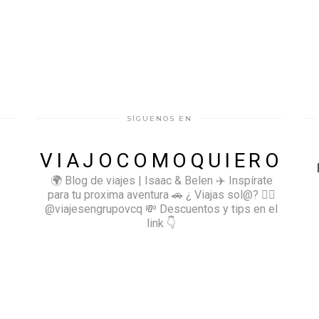
SÍGUENOS EN
VIAJOCOMOQUIERO
🌍 Blog de viajes | Isaac & Belen
✈️ Inspírate
para tu proxima aventura
🚗 ¿ Viajas sol@? 👉🏻
@viajesengrupovcq
💸 Descuentos y tips en el
link 👇