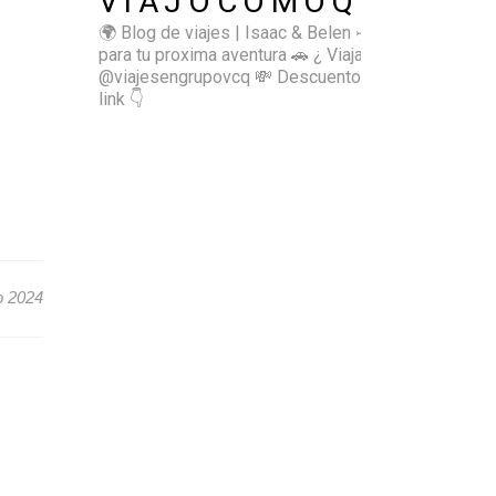
VIAJOCOMOQUIERO
🌍 Blog de viajes | Isaac & Belen
✈️ Inspírate
para tu proxima aventura
🚗 ¿ Viajas sol@? 👉🏻
@viajesengrupovcq
💸 Descuentos y tips en el
link 👇
o 2024