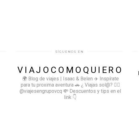
SÍGUENOS EN
VIAJOCOMOQUIERO
🌍 Blog de viajes | Isaac & Belen
✈️ Inspírate
para tu proxima aventura
🚗 ¿ Viajas sol@? 👉🏻
@viajesengrupovcq
💸 Descuentos y tips en el
link 👇