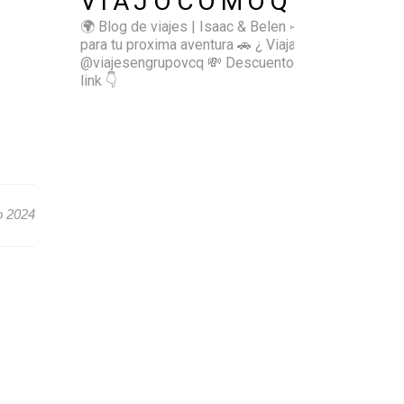
VIAJOCOMOQUIERO
🌍 Blog de viajes | Isaac & Belen
✈️ Inspírate
para tu proxima aventura
🚗 ¿ Viajas sol@? 👉🏻
@viajesengrupovcq
💸 Descuentos y tips en el
link 👇
o 2024