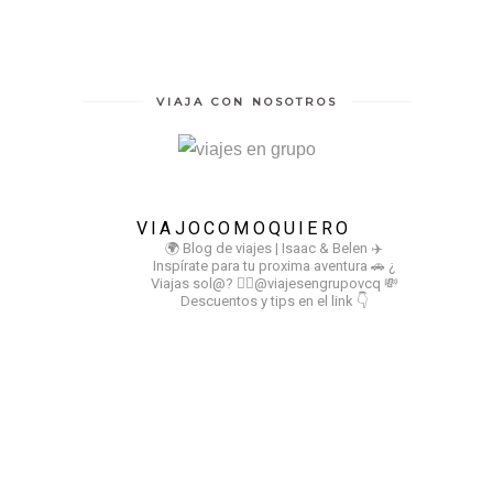
VIAJA CON NOSOTROS
VIAJOCOMOQUIERO
🌍 Blog de viajes | Isaac & Belen
✈️
Inspírate para tu proxima aventura
🚗 ¿
Viajas sol@? 👉🏻@viajesengrupovcq
💸
Descuentos y tips en el link 👇