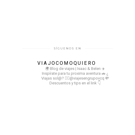
SÍGUENOS EN
VIAJOCOMOQUIERO
🌍 Blog de viajes | Isaac & Belen
✈️
Inspírate para tu proxima aventura
🚗 ¿
Viajas sol@? 👉🏻@viajesengrupovcq
💸
Descuentos y tips en el link 👇