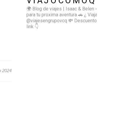
VIAJOCOMOQUIERO
🌍 Blog de viajes | Isaac & Belen
✈️ Inspírate
para tu proxima aventura
🚗 ¿ Viajas sol@? 👉🏻
@viajesengrupovcq
💸 Descuentos y tips en el
link 👇
o 2024