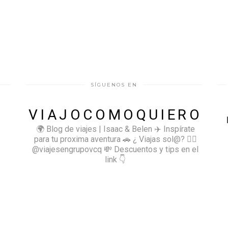
SÍGUENOS EN
VIAJOCOMOQUIERO
🌍 Blog de viajes | Isaac & Belen
✈️ Inspírate
para tu proxima aventura
🚗 ¿ Viajas sol@? 👉🏻
@viajesengrupovcq
💸 Descuentos y tips en el
link 👇