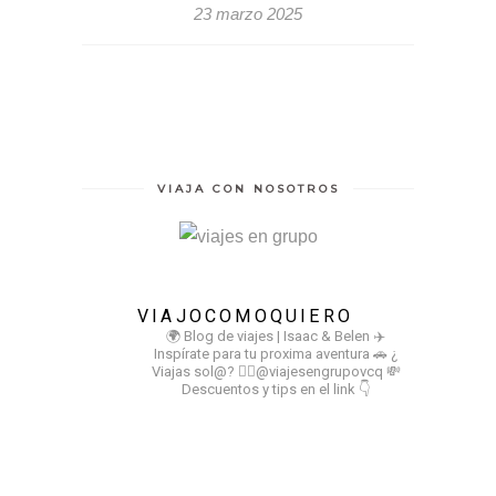
23 marzo 2025
VIAJA CON NOSOTROS
VIAJOCOMOQUIERO
🌍 Blog de viajes | Isaac & Belen
✈️
Inspírate para tu proxima aventura
🚗 ¿
Viajas sol@? 👉🏻@viajesengrupovcq
💸
Descuentos y tips en el link 👇