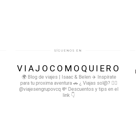
SÍGUENOS EN
VIAJOCOMOQUIERO
🌍 Blog de viajes | Isaac & Belen
✈️ Inspírate
para tu proxima aventura
🚗 ¿ Viajas sol@? 👉🏻
@viajesengrupovcq
💸 Descuentos y tips en el
link 👇