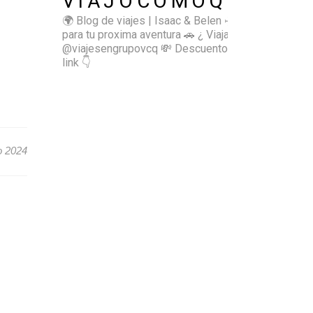
VIAJOCOMOQUIERO
🌍 Blog de viajes | Isaac & Belen
✈️ Inspírate
para tu proxima aventura
🚗 ¿ Viajas sol@? 👉🏻
@viajesengrupovcq
💸 Descuentos y tips en el
link 👇
o 2024