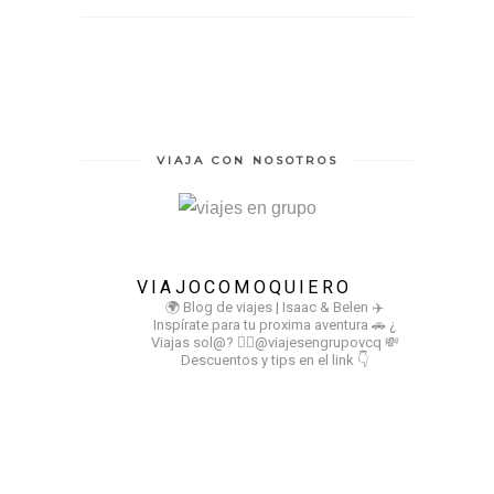
VIAJA CON NOSOTROS
VIAJOCOMOQUIERO
🌍 Blog de viajes | Isaac & Belen
✈️
Inspírate para tu proxima aventura
🚗 ¿
Viajas sol@? 👉🏻@viajesengrupovcq
💸
Descuentos y tips en el link 👇