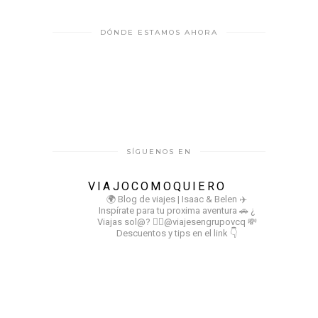
DÓNDE ESTAMOS AHORA
SÍGUENOS EN
VIAJOCOMOQUIERO
🌍 Blog de viajes | Isaac & Belen
✈️
Inspírate para tu proxima aventura
🚗 ¿
Viajas sol@? 👉🏻@viajesengrupovcq
💸
Descuentos y tips en el link 👇