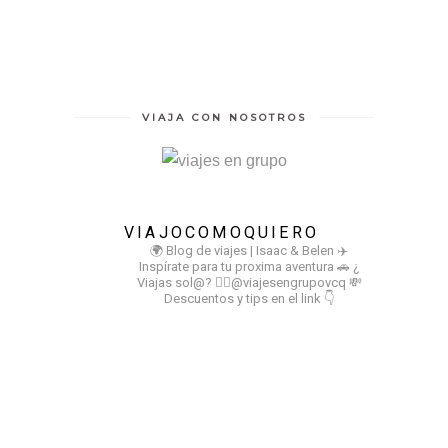
VIAJA CON NOSOTROS
VIAJOCOMOQUIERO
🌍 Blog de viajes | Isaac & Belen
✈️
Inspírate para tu proxima aventura
🚗 ¿
Viajas sol@? 👉🏻@viajesengrupovcq
💸
Descuentos y tips en el link 👇