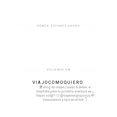
DÓNDE ESTAMOS AHORA
SÍGUENOS EN
VIAJOCOMOQUIERO
🌍 Blog de viajes | Isaac & Belen
✈️
Inspírate para tu proxima aventura
🚗 ¿
Viajas sol@? 👉🏻@viajesengrupovcq
💸
Descuentos y tips en el link 👇