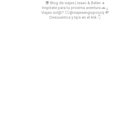
🌍 Blog de viajes | Isaac & Belen
✈️
Inspírate para tu proxima aventura
🚗 ¿
Viajas sol@? 👉🏻@viajesengrupovcq
💸
Descuentos y tips en el link 👇