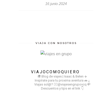
16 junio 2024
VIAJA CON NOSOTROS
VIAJOCOMOQUIERO
🌍 Blog de viajes | Isaac & Belen
✈️
Inspírate para tu proxima aventura
🚗 ¿
Viajas sol@? 👉🏻@viajesengrupovcq
💸
Descuentos y tips en el link 👇