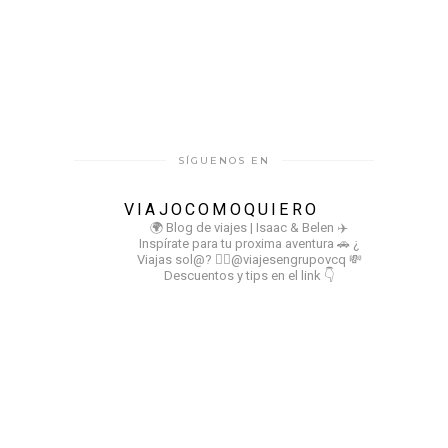
SÍGUENOS EN
VIAJOCOMOQUIERO
🌍 Blog de viajes | Isaac & Belen
✈️
Inspírate para tu proxima aventura
🚗 ¿
Viajas sol@? 👉🏻@viajesengrupovcq
💸
Descuentos y tips en el link 👇