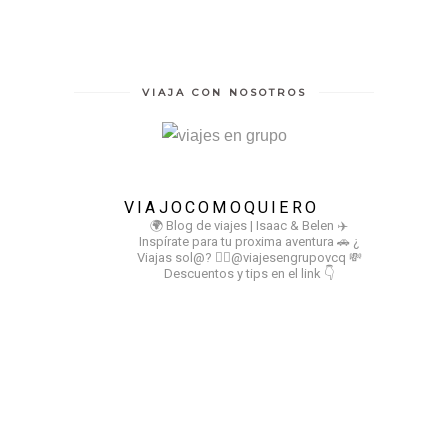
VIAJA CON NOSOTROS
VIAJOCOMOQUIERO
🌍 Blog de viajes | Isaac & Belen
✈️
Inspírate para tu proxima aventura
🚗 ¿
Viajas sol@? 👉🏻@viajesengrupovcq
💸
Descuentos y tips en el link 👇