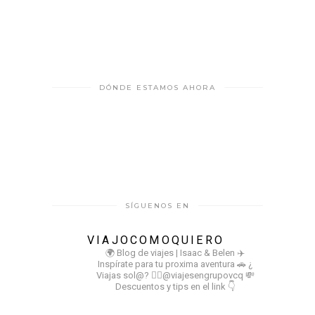
DÓNDE ESTAMOS AHORA
SÍGUENOS EN
VIAJOCOMOQUIERO
🌍 Blog de viajes | Isaac & Belen
✈️
Inspírate para tu proxima aventura
🚗 ¿
Viajas sol@? 👉🏻@viajesengrupovcq
💸
Descuentos y tips en el link 👇