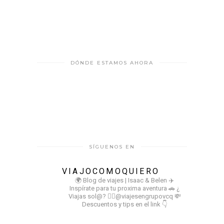
DÓNDE ESTAMOS AHORA
SÍGUENOS EN
VIAJOCOMOQUIERO
🌍 Blog de viajes | Isaac & Belen
✈️
Inspírate para tu proxima aventura
🚗 ¿
Viajas sol@? 👉🏻@viajesengrupovcq
💸
Descuentos y tips en el link 👇