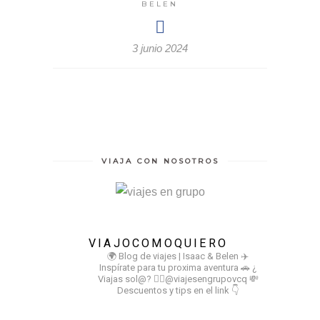
BELEN
3 junio 2024
VIAJA CON NOSOTROS
VIAJOCOMOQUIERO
🌍 Blog de viajes | Isaac & Belen
✈️
Inspírate para tu proxima aventura
🚗 ¿
Viajas sol@? 👉🏻@viajesengrupovcq
💸
Descuentos y tips en el link 👇