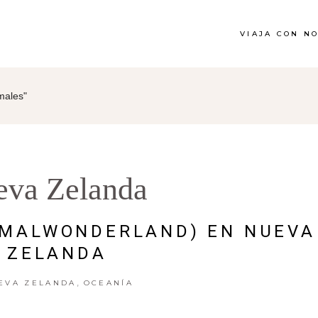
VIAJA CON N
males"
eva Zelanda
RMALWONDERLAND) EN NUEVA
ZELANDA
,
EVA ZELANDA
OCEANÍA