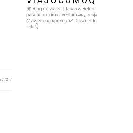
VIAJOCOMOQUIERO
🌍 Blog de viajes | Isaac & Belen
✈️ Inspírate
para tu proxima aventura
🚗 ¿ Viajas sol@? 👉🏻
@viajesengrupovcq
💸 Descuentos y tips en el
link 👇
o 2024