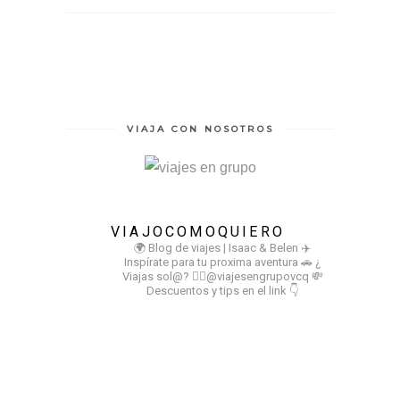
VIAJA CON NOSOTROS
VIAJOCOMOQUIERO
🌍 Blog de viajes | Isaac & Belen
✈️
Inspírate para tu proxima aventura
🚗 ¿
Viajas sol@? 👉🏻@viajesengrupovcq
💸
Descuentos y tips en el link 👇