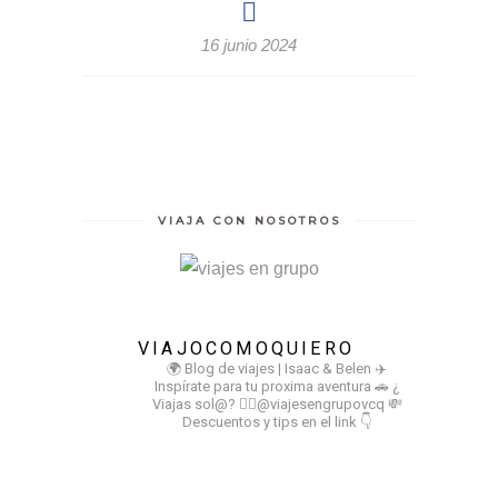
16 junio 2024
VIAJA CON NOSOTROS
VIAJOCOMOQUIERO
🌍 Blog de viajes | Isaac & Belen
✈️
Inspírate para tu proxima aventura
🚗 ¿
Viajas sol@? 👉🏻@viajesengrupovcq
💸
Descuentos y tips en el link 👇