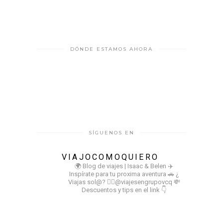
DÓNDE ESTAMOS AHORA
SÍGUENOS EN
VIAJOCOMOQUIERO
🌍 Blog de viajes | Isaac & Belen
✈️
Inspírate para tu proxima aventura
🚗 ¿
Viajas sol@? 👉🏻@viajesengrupovcq
💸
Descuentos y tips en el link 👇