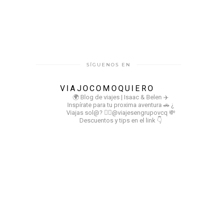
SÍGUENOS EN
VIAJOCOMOQUIERO
🌍 Blog de viajes | Isaac & Belen
✈️
Inspírate para tu proxima aventura
🚗 ¿
Viajas sol@? 👉🏻@viajesengrupovcq
💸
Descuentos y tips en el link 👇