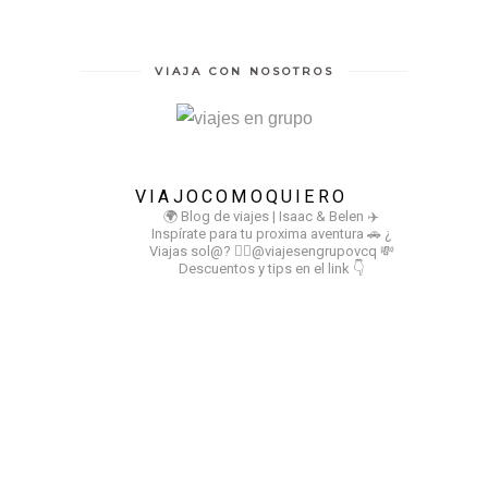
VIAJA CON NOSOTROS
VIAJOCOMOQUIERO
🌍 Blog de viajes | Isaac & Belen
✈️
Inspírate para tu proxima aventura
🚗 ¿
Viajas sol@? 👉🏻@viajesengrupovcq
💸
Descuentos y tips en el link 👇