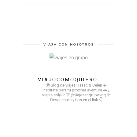
VIAJA CON NOSOTROS
VIAJOCOMOQUIERO
🌍 Blog de viajes | Isaac & Belen
✈️
Inspírate para tu proxima aventura
🚗 ¿
Viajas sol@? 👉🏻@viajesengrupovcq
💸
Descuentos y tips en el link 👇