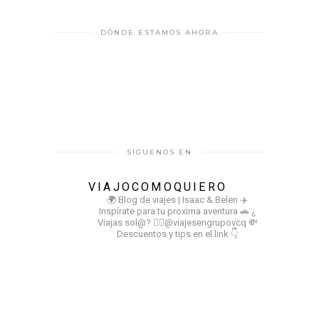
DÓNDE ESTAMOS AHORA
SÍGUENOS EN
VIAJOCOMOQUIERO
🌍 Blog de viajes | Isaac & Belen
✈️
Inspírate para tu proxima aventura
🚗 ¿
Viajas sol@? 👉🏻@viajesengrupovcq
💸
Descuentos y tips en el link 👇