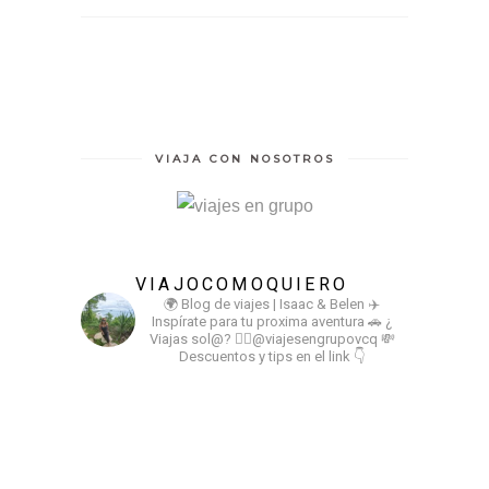
VIAJA CON NOSOTROS
VIAJOCOMOQUIERO
🌍 Blog de viajes | Isaac & Belen
✈️
Inspírate para tu proxima aventura
🚗 ¿
Viajas sol@? 👉🏻@viajesengrupovcq
💸
Descuentos y tips en el link 👇