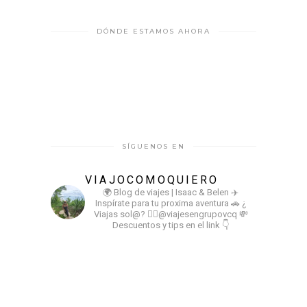
DÓNDE ESTAMOS AHORA
SÍGUENOS EN
VIAJOCOMOQUIERO
🌍 Blog de viajes | Isaac & Belen
✈️
Inspírate para tu proxima aventura
🚗 ¿
Viajas sol@? 👉🏻@viajesengrupovcq
💸
Descuentos y tips en el link 👇