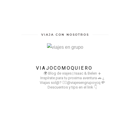
VIAJA CON NOSOTROS
VIAJOCOMOQUIERO
🌍 Blog de viajes | Isaac & Belen
✈️
Inspírate para tu proxima aventura
🚗 ¿
Viajas sol@? 👉🏻@viajesengrupovcq
💸
Descuentos y tips en el link 👇