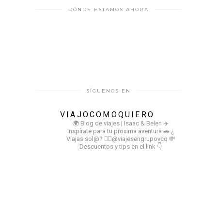
DÓNDE ESTAMOS AHORA
SÍGUENOS EN
VIAJOCOMOQUIERO
🌍 Blog de viajes | Isaac & Belen
✈️
Inspírate para tu proxima aventura
🚗 ¿
Viajas sol@? 👉🏻@viajesengrupovcq
💸
Descuentos y tips en el link 👇