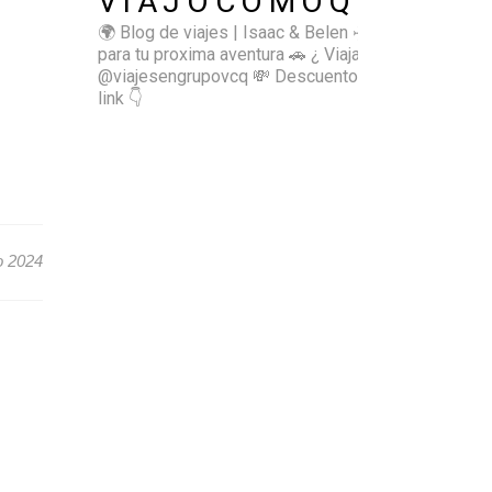
VIAJOCOMOQUIERO
🌍 Blog de viajes | Isaac & Belen
✈️ Inspírate
para tu proxima aventura
🚗 ¿ Viajas sol@? 👉🏻
@viajesengrupovcq
💸 Descuentos y tips en el
link 👇
o 2024