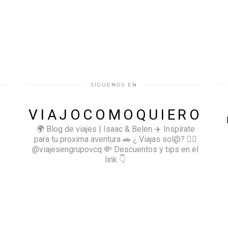
SÍGUENOS EN
VIAJOCOMOQUIERO
🌍 Blog de viajes | Isaac & Belen
✈️ Inspírate
para tu proxima aventura
🚗 ¿ Viajas sol@? 👉🏻
@viajesengrupovcq
💸 Descuentos y tips en el
link 👇