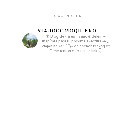
SÍGUENOS EN
VIAJOCOMOQUIERO
🌍 Blog de viajes | Isaac & Belen
✈️
Inspírate para tu proxima aventura
🚗 ¿
Viajas sol@? 👉🏻@viajesengrupovcq
💸
Descuentos y tips en el link 👇