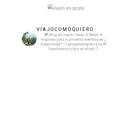
VIAJOCOMOQUIERO
🌍 Blog de viajes | Isaac & Belen
✈️
Inspírate para tu proxima aventura
🚗 ¿
Viajas sol@? 👉🏻@viajesengrupovcq
💸
Descuentos y tips en el link 👇