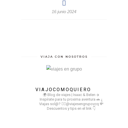
16 junio 2024
VIAJA CON NOSOTROS
VIAJOCOMOQUIERO
🌍 Blog de viajes | Isaac & Belen
✈️
Inspírate para tu proxima aventura
🚗 ¿
Viajas sol@? 👉🏻@viajesengrupovcq
💸
Descuentos y tips en el link 👇