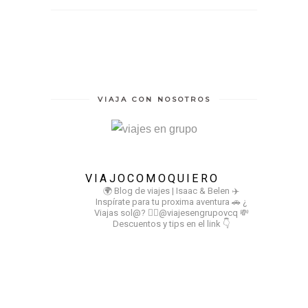
VIAJA CON NOSOTROS
VIAJOCOMOQUIERO
🌍 Blog de viajes | Isaac & Belen
✈️
Inspírate para tu proxima aventura
🚗 ¿
Viajas sol@? 👉🏻@viajesengrupovcq
💸
Descuentos y tips en el link 👇