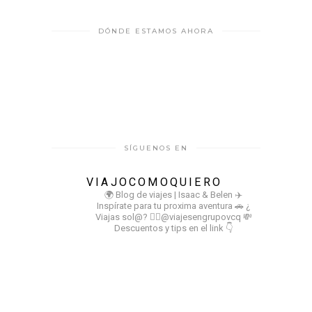
DÓNDE ESTAMOS AHORA
SÍGUENOS EN
VIAJOCOMOQUIERO
🌍 Blog de viajes | Isaac & Belen
✈️
Inspírate para tu proxima aventura
🚗 ¿
Viajas sol@? 👉🏻@viajesengrupovcq
💸
Descuentos y tips en el link 👇