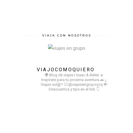
VIAJA CON NOSOTROS
VIAJOCOMOQUIERO
🌍 Blog de viajes | Isaac & Belen
✈️
Inspírate para tu proxima aventura
🚗 ¿
Viajas sol@? 👉🏻@viajesengrupovcq
💸
Descuentos y tips en el link 👇