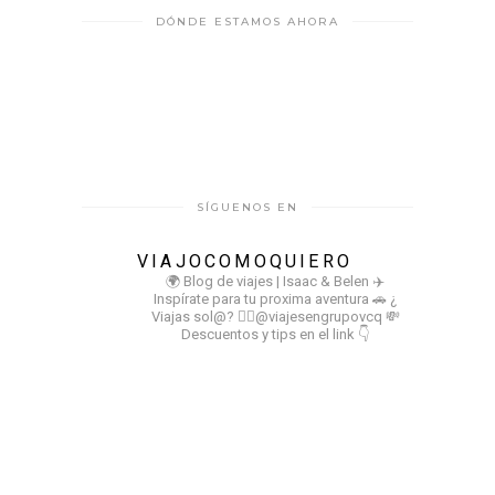
DÓNDE ESTAMOS AHORA
SÍGUENOS EN
VIAJOCOMOQUIERO
🌍 Blog de viajes | Isaac & Belen
✈️
Inspírate para tu proxima aventura
🚗 ¿
Viajas sol@? 👉🏻@viajesengrupovcq
💸
Descuentos y tips en el link 👇