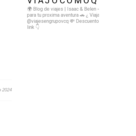
VIAJOCOMOQUIERO
🌍 Blog de viajes | Isaac & Belen
✈️ Inspírate
para tu proxima aventura
🚗 ¿ Viajas sol@? 👉🏻
@viajesengrupovcq
💸 Descuentos y tips en el
link 👇
o 2024