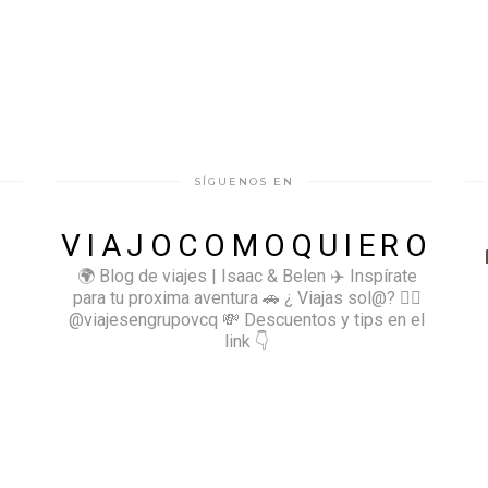
SÍGUENOS EN
VIAJOCOMOQUIERO
🌍 Blog de viajes | Isaac & Belen
✈️ Inspírate
para tu proxima aventura
🚗 ¿ Viajas sol@? 👉🏻
@viajesengrupovcq
💸 Descuentos y tips en el
link 👇