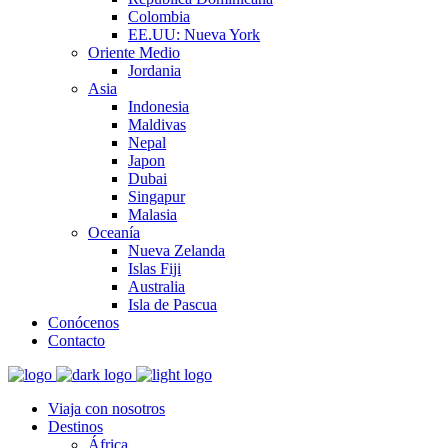
Colombia
EE.UU: Nueva York
Oriente Medio
Jordania
Asia
Indonesia
Maldivas
Nepal
Japon
Dubai
Singapur
Malasia
Oceanía
Nueva Zelanda
Islas Fiji
Australia
Isla de Pascua
Conócenos
Contacto
Viaja con nosotros
Destinos
África