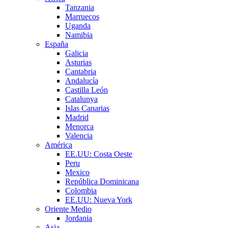
Tanzania
Marruecos
Uganda
Namibia
España
Galicia
Asturias
Cantabria
Andalucía
Castilla León
Catalunya
Islas Canarias
Madrid
Menorca
Valencia
América
EE.UU: Costa Oeste
Peru
Mexico
República Dominicana
Colombia
EE.UU: Nueva York
Oriente Medio
Jordania
Asia