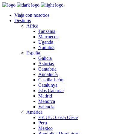
Viaja con nosotros
Destinos
África
Tanzania
Marruecos
Uganda
Namibia
España
Galicia
Asturias
Cantabria
Andalucía
Castilla León
Catalunya
Islas Canarias
Madrid
Menorca
Valencia
América
EE.UU: Costa Oeste
Peru
Mexico
República Dominicana