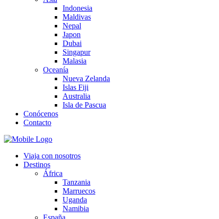
Indonesia
Maldivas
Nepal
Japon
Dubai
Singapur
Malasia
Oceanía
Nueva Zelanda
Islas Fiji
Australia
Isla de Pascua
Conócenos
Contacto
Viaja con nosotros
Destinos
África
Tanzania
Marruecos
Uganda
Namibia
España