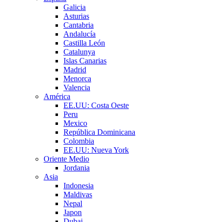
Galicia
Asturias
Cantabria
Andalucía
Castilla León
Catalunya
Islas Canarias
Madrid
Menorca
Valencia
América
EE.UU: Costa Oeste
Peru
Mexico
República Dominicana
Colombia
EE.UU: Nueva York
Oriente Medio
Jordania
Asia
Indonesia
Maldivas
Nepal
Japon
Dubai