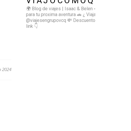
VIAJOCOMOQUIERO
🌍 Blog de viajes | Isaac & Belen
✈️ Inspírate
para tu proxima aventura
🚗 ¿ Viajas sol@? 👉🏻
@viajesengrupovcq
💸 Descuentos y tips en el
link 👇
o 2024