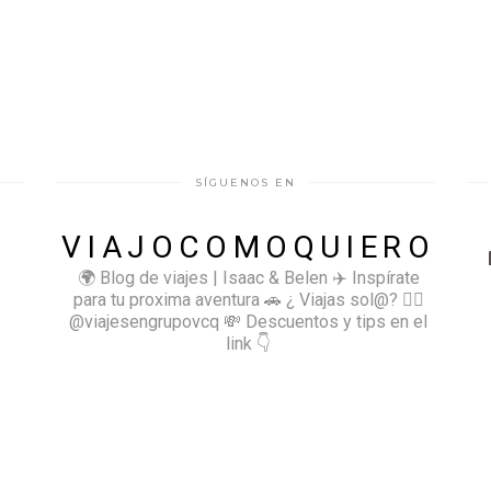
SÍGUENOS EN
VIAJOCOMOQUIERO
🌍 Blog de viajes | Isaac & Belen
✈️ Inspírate
para tu proxima aventura
🚗 ¿ Viajas sol@? 👉🏻
@viajesengrupovcq
💸 Descuentos y tips en el
link 👇